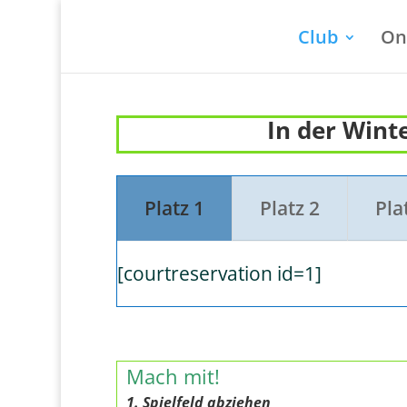
Club
On
In der Winte
Platz 1
Platz 2
Pla
[courtreservation id=1]
Mach mit!
1. Spielfeld abziehen