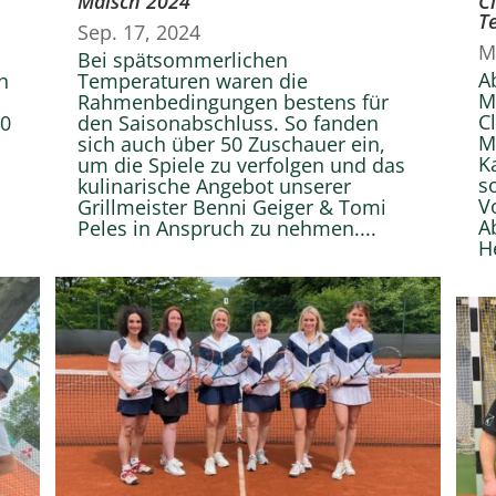
Malsch 2024
C
T
Sep. 17, 2024
M
Bei spätsommerlichen
A
h
Temperaturen waren die
M
Rahmenbedingungen bestens für
C
30
den Saisonabschluss. So fanden
M
sich auch über 50 Zuschauer ein,
K
um die Spiele zu verfolgen und das
s
kulinarische Angebot unserer
V
Grillmeister Benni Geiger & Tomi
A
Peles in Anspruch zu nehmen....
He