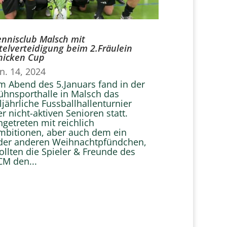
ennisclub Malsch mit
itelverteidigung beim 2.Fräulein
hicken Cup
an. 14, 2024
m Abend des 5.Januars fand in der
ühnsporthalle in Malsch das
lljährliche Fussballhallenturnier
er nicht-aktiven Senioren statt.
ngetreten mit reichlich
mbitionen, aber auch dem ein
der anderen Weihnachtpfündchen,
ollten die Spieler & Freunde des
CM den...