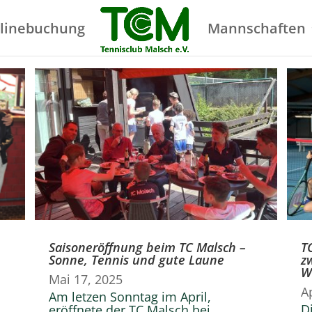
linebuchung
Mannschaften
Saisoneröffnung beim TC Malsch –
T
Sonne, Tennis und gute Laune
z
W
Mai 17, 2025
A
Am letzen Sonntag im April,
D
eröffnete der TC Malsch bei