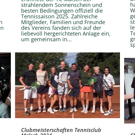
h
strahlendem Sonnenschein und
W
besten Bedingungen offiziell die
g
Tennissaison 2025. Zahlreiche
s
n
Mitglieder, Familien und Freunde
l
In
des Vereins fanden sich auf der
T
liebevoll hergerichteten Anlage ein,
g
um gemeinsam in...
s
Clubmeisterschaften Tennisclub