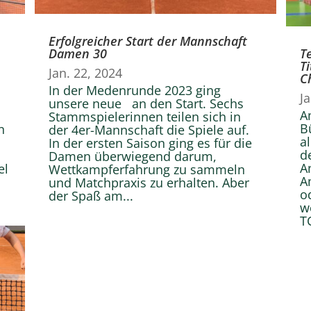
Erfolgreicher Start der Mannschaft
Damen 30
T
T
Jan. 22, 2024
C
In der Medenrunde 2023 ging
J
unsere neue an den Start. Sechs
A
Stammspielerinnen teilen sich in
B
n
der 4er-Mannschaft die Spiele auf.
a
In der ersten Saison ging es für die
d
Damen überwiegend darum,
A
el
Wettkampferfahrung zu sammeln
A
und Matchpraxis zu erhalten. Aber
o
der Spaß am...
w
T